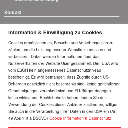
Kontakt
+43 (0)50 626626
Information & Einwilligung zu Cookies
Anfahrt & Kontakt-Details
Cookies ermöglichen es, Besuche und Verkehrsquellen zu
Besuchen Sie uns...
zählen, um die Leistung unserer Website zu messen und
verbessern. Dabei werden Informationen über das
Nutzerverhalten der Website User gesammelt. Den USA wird
vom EuGH kein angemessenes Datenschutzniveau
bescheinigt. Es wird bemängelt, dass Zugriffe durch US-
Behörden gesetzlich nicht beschränkt sind, keine gerichtlichen
Genehmigungen verankert sind und EU-Bürger dagegen
keine wirksamen Rechtsbehelfe haben. Indem Sie der
Verwendung der Cookies dieser Anbieter zustimmen, willigen
In unserem
Online-Shop können Sie direkt und bequem
Sie auch in die Verarbeitung Ihrer Daten in den USA ein (Art
Behälter (120l, 240l, 1100l) und Mulden (Type 08 + 10)
49 Abs 1 lit a DSGVO)
Cookie Information & Datenschutz
bestellen.
© 2026 PKM-Muldenzentrale